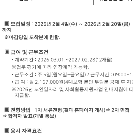
▣
모집일정
:
2026
2
4
(
)
2026
2
20
(
)
년
월
일
수
～
년
월
일
금
까지
.
※
마감당일 도착분에 한함
▣
급여 및 근무조건
: 2026.03.01.~2027.02.28
(12
)
•
계약기간
개월
.
※
업무 평가에 따라 연장계약 가능함
:
5
(
~
) /
: 09:00~1
•
근무조건
주
일
월요일
금요일
근무시간
:
2,167,000
(4
•
급 여
월
원
대보험 본인 부담분 공제 후 지
2026
※
년 노인일자리 및 사회활동지원사업 안내지침에 
.
지급함
▣
전형방법
:
1
(
)
2
차 서류전형
결과 홈페이지 게시
⇒
차 면접
(
)
⇒
합격자 발표
개별 통보
▣
응시 자격요건