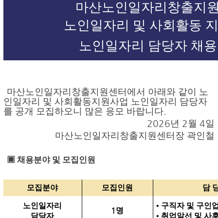
마산노인일자리창출지
노인일자리 및 사회활동 
노인일자리 담당자 채
마산노인일자리창출지원센터에서 아래와 같이 노
인일자리 및 사회활동지원사업 노인일자리 담당자
를 공개 모집하오니 많은 응모 바랍니다
.
2026
년
2
월
4
일
마산노인일자리창출지원센터장 곽인철
▣
채용분야 및 모집인원
모집분야
모집인원
담 
노인일자리
•
구직자 및 구인
1
명
담당자
•
취업알선 및 사