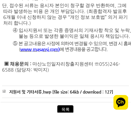
,
,
단
접수된 서류는 응시자 본인이 청구할 경우 반환하며
그에
. (
따라 발생하는 비용 은 개인 부담입니다
최종합격자 발표후
6
“
”
개월 이내 신청하지 않는 경우
개인 정보 보호법
의거 파기
.)
처리 합니다
④
입사지원서 또는 각종 증명서의 기재사항 착오 및 누락
.
불능 등으로 발생한 불이익은 일체 응시자 책임입니다
,
⑤
본 공고내용은 사정에 의하여 변경될 수 있으며
변경 시 홈
(
www.masansj.com)
변경내용을 공고합니다
.
에
:
055)246-
▣
채용문의
마산노인일자리창출지원센터
☏
6588 (
:
)
담당자
박미지
지원서 및 기타서류.hwp [file size: 64kb / download : 127]
목록
개인정보처리방침
|
이메일무단수집거부