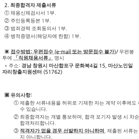
2.
최종합격자 제출서류
1
.
①
채용신체검사서
부
1
.
②
주민등록등본
부
1
.
③
범죄경력 조회동의서
부
(
) 1
.
④
병적증명서
해당자에 한함
부
:
(e-mail
)
/
▣
접수방법
우편접수
또는 방문접수 불가
우편봉
투에
「
직원채용서류
」
명시
*
:
4
15,
주소
경남 창원시 마산합포구 문화북
길
마산노인일
(51762)
자리창출지원센터
:
▣
유의사항
①
제출한 서류내용을 허위로 기재한 자는 계약 이후에도
.
수 있습니다
,
②
최종합격자는 개별 통보하며
합격 포기자 발생 시 차
.
합격처리합니다
,
③
적격자가 없을 경우 선발하지 아니하며
제출된 서류는
.
지 아니합니다