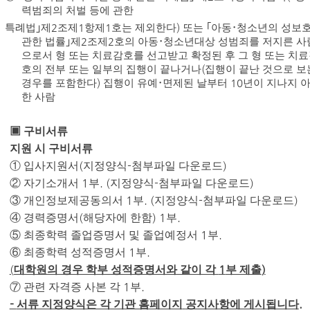
력범죄의 처벌 등에 관한
특례법
｣
제
2
조제
1
항제
1
호는 제외한다
)
또는
｢
아동
･
청소년의 성보
관한 법률
｣
제
2
조제
2
호의 아동
･
청소년대상 성범죄를 저지른 사
으로서 형 또는 치료감호를 선고받고 확정된 후 그 형 또는 치
호의 전부 또는 일부의 집행이 끝나거나
(
집행이 끝난 것으로 보
경우를 포함한다
)
집행이 유예
･
면제된 날부터
10
년이 지나지 
한 사람
▣
구비서류
지원 시 구비서류
(
-
)
①
입사지원서
지정양식
첨부파일 다운로드
1
. (
-
)
②
자기소개서
부
지정양식
첨부파일 다운로드
1
. (
-
)
③
개인정보제공동의서
부
지정양식
첨부파일 다운로드
(
) 1
.
④
경력증명서
해당자에 한함
부
1
.
⑤
최종학력 졸업증명서 및 졸업예정서
부
1
.
⑥
최종학력 성적증명서
부
(
1
)
대학원의 경우 학부 성적증명서와 같이 각
부 제출
1
.
⑦
관련 자격증 사본 각
부
-
.
서류 지정양식은 각 기관 홈페이지
공지사항에 게시됩니다