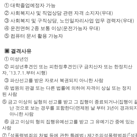
①
대학졸업예정자 가능
(
)
②
사회복지사 및 직업상담 관련 자격 소지자
우대
,
(
)
③
사회복지 및 구직상담
노인일자리사업 업무 경력자
우대
2
(
)
④
운전면허
종 보통 이상
운전가능자 우대
⑤
컴퓨터 문서 활용 가능자
▣
결격사유
①
미성년인
②
피성년후견인 또는 피한정후견인
(
구 금치산자 또는 한정치산
자
, ’13.7.1.
부터 시행
)
③
파산선고를 받은 자로서 복권되지 아니한 사람
④
법원의 판결 또는 다른 법률에 의하여 자격이 상실 또는 정지
된 사람
⑤
금고 이상의 실형의 선고를 받고 그 집행이 종료되거나
(
집행이 
난 것으로 보는 경우를 포함한다
)
면제된 날 부터
3
년이 경과되
아니한 사람
⑥
금고 이상의 형의 집행유예선고를 받고 그 유예기간 중에 있는
사람
⑦ ｢
성폭력범죄의 처벌 등에 관한 특례법
｣
제
2
조의성폭력범죄
(
｢
성