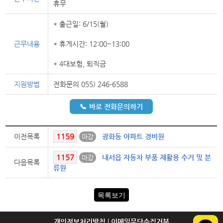
휴무
* 출근일: 6/15(월)
근무내용
* 휴게시간: 12:00~13:00
* 4대보험, 퇴직금
지원방법
전화문의 055) 246-6588
바로 전화문의하기
1159
이전목록
광화동 아파트 경비원
마감
1157
내서읍 자동차 부품 재활용 수거 및 분
마감
다음목록
류원
목록보기
개인정보처리방침
|
이메일무단수집거부