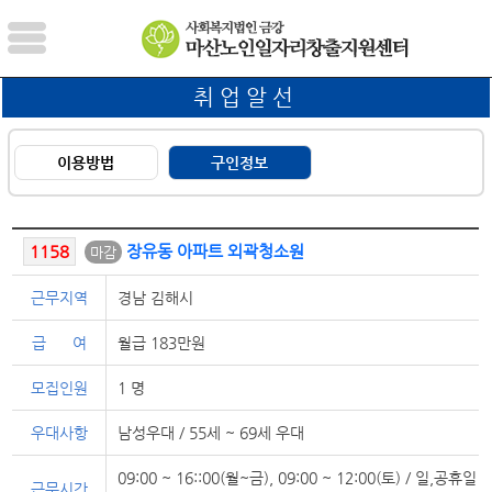
취업알선
이용방법
구인정보
1158
장유동 아파트 외곽청소원
마감
근무지역
경남 김해시
급 여
월급 183만원
모집인원
1 명
우대사항
남성우대 / 55세 ~ 69세 우대
09:00 ~ 16::00(월~금), 09:00 ~ 12:00(토) / 일,공휴일
근무시간